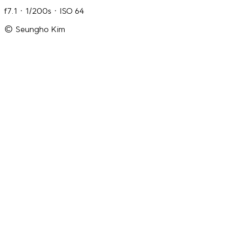
f7.1 · 1/200s · ISO 64
© Seungho Kim