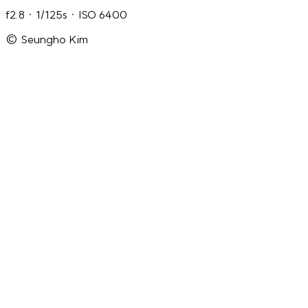
f2.8 · 1/125s · ISO 6400
© Seungho Kim